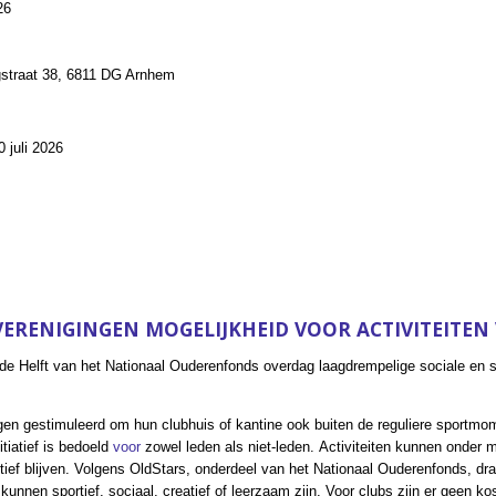
26
gstraat 38, 6811 DG Arnhem
0 juli 2026
VERENIGINGEN MOGELIJKHEID VOOR ACTIVITEITEN
e Helft van het Nationaal Ouderenfonds overdag laagdrempelige sociale en sp
en gestimuleerd om hun clubhuis of kantine ook buiten de reguliere sportmo
tiatief is bedoeld
voor
zowel leden als niet-leden.
Activiteiten kunnen onder m
ief blijven. Volgens OldStars, onderdeel van het Nationaal Ouderenfonds, draa
kunnen sportief, sociaal, creatief of leerzaam zijn.
Voor clubs zijn er geen k