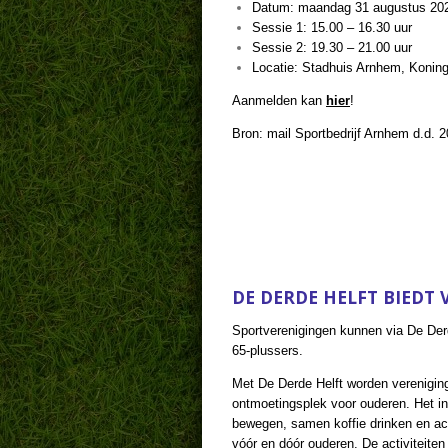
Datum: maandag 31 augustus 20
Sessie 1: 15.00 – 16.30 uur
Sessie 2: 19.30 – 21.00 uur
Locatie: Stadhuis Arnhem, Konin
Aanmelden kan
hier
!
Bron: mail Sportbedrijf Arnhem d.d. 2
DE DERDE HELFT BIEDT 
Sportverenigingen kunnen via De Derd
65-plussers.
Met De Derde Helft worden vereniging
ontmoetingsplek voor ouderen. Het ini
bewegen, samen koffie drinken en act
vóór en dóór ouderen. De activiteiten 