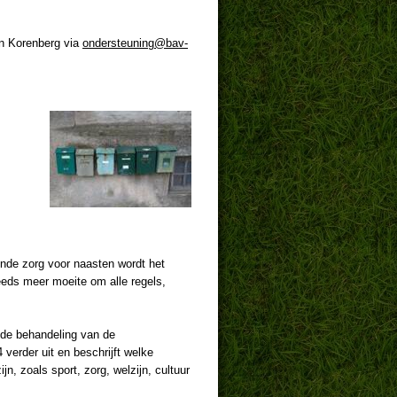
in Korenberg via
ondersteuning@bav-
ende zorg voor naasten wordt het
eeds meer moeite om alle regels,
t de behandeling van de
 verder uit en beschrijft welke
jn, zoals sport, zorg, welzijn, cultuur