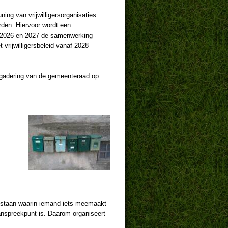
ing van vrijwilligersorganisaties.
rden. Hiervoor wordt een
in 2026 en 2027 de samenwerking
vrijwilligersbeleid vanaf 2028
ergadering van de gemeenteraad op
ontstaan waarin iemand iets meemaakt
aanspreekpunt is. Daarom organiseert