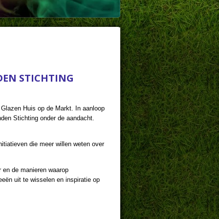
EN STICHTING
 Glazen Huis op de Markt. In aanloop
den Stichting onder de aandacht.
itiatieven die meer willen weten over
ar en de manieren waarop
eën uit te wisselen en inspiratie op