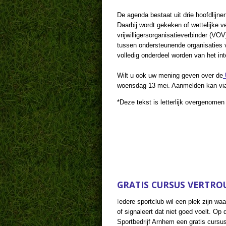
De agenda bestaat uit drie hoofdlijne
Daarbij wordt gekeken of wettelijke 
vrijwilligersorganisatieverbinder (V
tussen ondersteunende organisaties v
volledig onderdeel worden van het in
Wilt u ook uw mening geven over de
woensdag 13 mei. Aanmelden kan vi
*Deze tekst is letterlijk overgenom
GRATIS CURSUS VERT
I
edere sportclub wil een plek zijn wa
of signaleert dat niet goed voelt. Op
Sportbedrijf Arnhem een gratis cursu