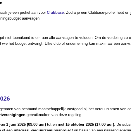
an
aak je een profiel aan voor
Clubbase
. Zodra je een Clubbase-profiel hebt en 
euningsbudget aanvragen.
et niet toereikend is om aan alle aanvragen te voldoen. Om de verdeling zo eer
ald wie het budget ontvangt. Elke club of onderneming kan maximaal één aanv
026
genaren van bestaand maatschappelijk vastgoed bij het verduurzamen van o
tverenigingen
gebruikmaken van deze regeling.
 van
1 juni 2026 (09:00 uur)
tot en met
16 oktober 2026 (17:00 uur)
. De subsi
n
of een
integraal verduurzamingsproject
op basis van een passend energi