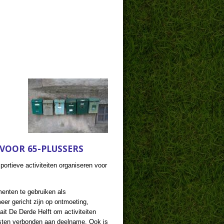
 VOOR 65-PLUSSERS
ortieve activiteiten organiseren voor
menten te gebruiken als
eer gericht zijn op ontmoeting,
it De Derde Helft om activiteiten
osten verbonden aan deelname. Ook is