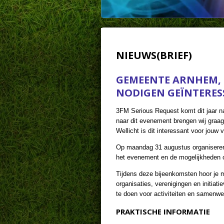
NIEUWS(BRIEF)
GEMEENTE ARNHEM,
NODIGEN GEÏNTERES
3FM Serious Request komt dit jaar n
naar dit evenement brengen wij graa
Wellicht is dit interessant voor jouw 
Op maandag 31 augustus organiseren z
het evenement en de mogelijkheden o
Tijdens deze bijeenkomsten hoor je m
organisaties, verenigingen en initiat
te doen voor activiteiten en samenwe
PRAKTISCHE INFORMATIE