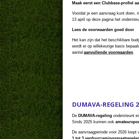
Maak eerst een Clubbase-profiel a
Voordat je een aanvraag kunt doen, m
13 april op deze pagina het onderst
Lees de voorwaarden goed door
Het kan zijn dat het beschikbare budg
wordt er op willekeurige basis bepa
aantal
aanvullende voorwaarden
.
DUMAVA-REGELING 2
De
DUMAVA-regeling
ondersteunt ei
Sinds 2025 kunnen ook
amateurspor
De aanvraagperiode voor 2026 loopt
1 tot 3 verduurzamingsmaatregele