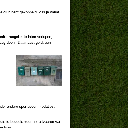
je club hebt gekoppeld, kun je vanaf
lijk mogelijk te laten verlopen,
raag doen. Daarnaast geldt een
nder andere sportaccommodaties.
die is bedoeld voor het uitvoeren van
eadvies.