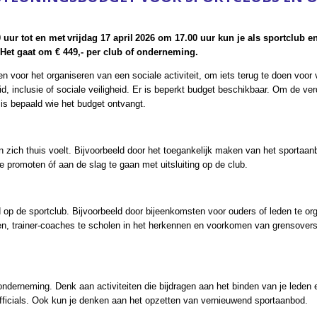
 uur tot en met vrijdag 17 april 2026 om 17.00 uur kun je als sportclub
Het gaat om € 449,- per club of onderneming.
en voor het organiseren van een sociale activiteit, om iets terug te doen voor v
 inclusie of sociale veiligheid. Er is beperkt budget beschikbaar. Om de verde
asis bepaald wie het budget ontvangt.
 zich thuis voelt. Bijvoorbeeld door het toegankelijk maken van het sportaa
e promoten óf aan de slag te gaan met uitsluiting op de club.
d op de sportclub. Bijvoorbeeld door bijeenkomsten voor ouders of leden te or
 trainer-coaches te scholen in het herkennen en voorkomen van grensoversc
.
tonderneming. Denk aan activiteiten die bijdragen aan het binden van je leden e
officials. Ook kun je denken aan het opzetten van vernieuwend sportaanbod.