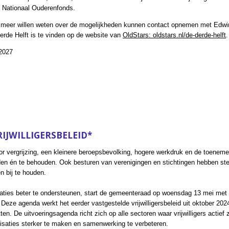
t Nationaal Ouderenfonds.
f meer willen weten over de mogelijkheden kunnen contact opnemen met Edw
rde Helft is te vinden op de website van
OldStars: oldstars.nl/de-derde-helft
.
 2027
IJWILLIGERSBELEID*
Door vergrijzing, een kleinere beroepsbevolking, hogere werkdruk en de toenem
vinden én te behouden. Ook besturen van verenigingen en stichtingen hebben st
n bij te houden.
anisaties beter te ondersteunen, start de gemeenteraad op woensdag 13 mei me
 Deze agenda werkt het eerder vastgestelde vrijwilligersbeleid uit oktober 2024
n. De uitvoeringsagenda richt zich op alle sectoren waar vrijwilligers actief zi
isaties sterker te maken en samenwerking te verbeteren.