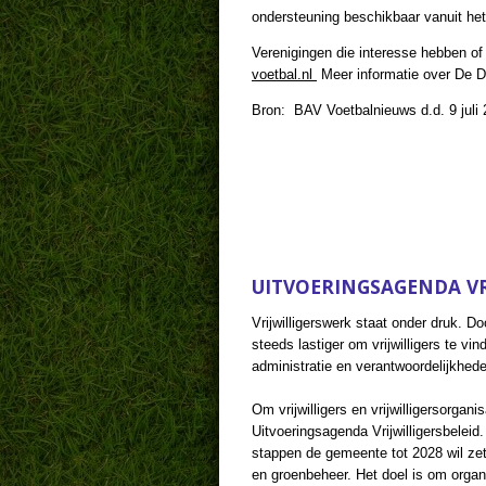
ondersteuning beschikbaar vanuit he
Verenigingen die interesse hebben o
voetbal.nl
Meer informatie over De De
Bron: BAV Voetbalnieuws d.d. 9 juli
UITVOERINGSAGENDA VR
Vrijwilligerswerk staat onder druk. 
steeds lastiger om vrijwilligers te 
administratie en verantwoordelijkhede
Om vrijwilligers en vrijwilligersorg
Uitvoeringsagenda Vrijwilligersbeleid.
stappen de gemeente tot 2028 wil zette
en groenbeheer. Het doel is om organ