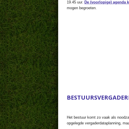
19.45 uur.
De (voorlopige) agenda k
mogen begroeten.
BESTUURSVERGADER
Het bestuur komt zo vaak als noodzak
opgelegde vergaderdataplanning, maar